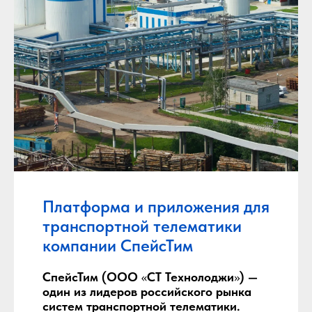
Платформа и приложения для
транспортной телематики
компании СпейсТим
СпейсТим (ООО
«
СТ Технолоджи
»
) —
один из лидеров российского рынка
систем транспортной телематики.